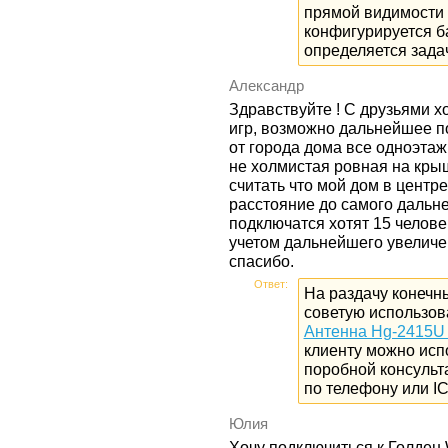
прямой видимости 
конфигурируется б
определяется зада
Александр
Здравствуйте ! С друзьями х
игр, возможно дальнейшее по
от города дома все одноэта
не холмистая ровная на кры
считать что мой дом в центр
расстояние до самого дальне
подключатся хотят 15 челове
учетом дальнейшего увеличе
спасибо.
Ответ:
На раздачу конечн
советую использов
Антенна Hg-2415U 
клиенту можно испо
поробной консульт
по телефону или I
Юлия
Хочу подключиться к Голден 