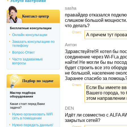
Услуги настройки
sasha
правайдер отказался подклю
Контакт-центр
слишком большой мощности.г
что делать?
Бесплатные консультации
Ответ:
А причем тут пров
Онлайн консультации
Заказать консультацию по
Антон
телефону
Здравствуйте!Я хотел бы пост
Вопрос-Ответ
соединение через Wi-Fi,а до
Часто задаваемые
найти! Не могли бы вы посод
вопросы
будет строить все это обору
не большой, население около
Заранее спасибо за помощь
Подбор по задаче
Ответ:
Если Вы имеете вв
Вашего города, то
Мастер подбора
оборудования
этом направлении 
Какая стоит перед Вами
задача?
DEN
Нужно организовать WiFi
Идёт ли совместно с ALFA 
сеть в помещении
закрытых сетей?
Нужно передать данные/
Ответ: