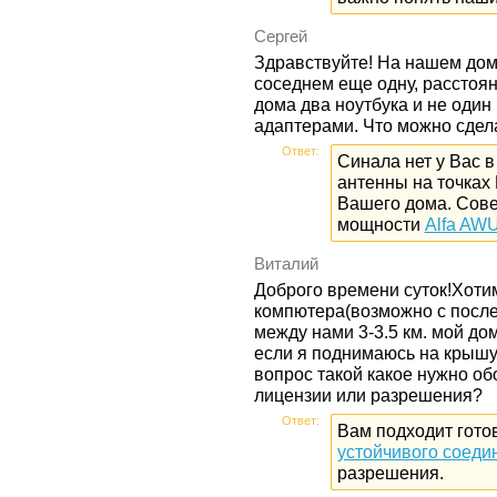
Сергей
Здравствуйте! На нашем доме
соседнем еще одну, расстоян
дома два ноутбука и не один
адаптерами. Что можно сдел
Ответ:
Синала нет у Вас в 
антенны на точках 
Вашего дома. Сов
мощности
Alfa AW
Виталий
Доброго времени суток!Хотим
компютера(возможно с посл
между нами 3-3.5 км. мой до
если я поднимаюсь на крышу 
вопрос такой какое нужно об
лицензии или разрешения?
Ответ:
Вам подходит гот
устойчивого соеди
разрешения.