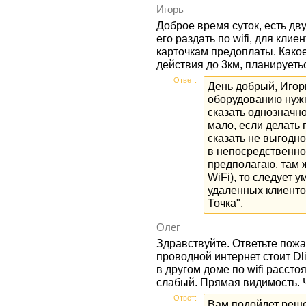
Игорь
Доброе время суток, есть дв
его раздать по wifi, для клие
карточкам предоплаты. Какое
действия до 3км, планируеть
Ответ:
День добрый, Игор
оборудованию нуж
сказать однозначно
мало, если делать 
сказать не выгодно
в непосредственной
предполагаю, там 
WiFi), то следует 
удаленных клиенто
Точка".
Олег
Здравствуйте. Ответьте пожа
проводной интернет стоит Dli
в другом доме по wifi рассто
слабый. Прямая видимость. 
Ответ:
Вам подойдет реш