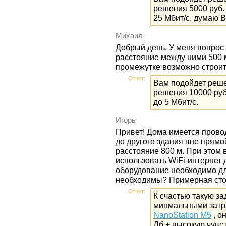
решения 5000 руб. 
25 Мбит/с, думаю 
Михаил
Добрый день. У меня вопрос
расстояние между ними 500 
промежутке возможно строит
Ответ:
Вам подойдет реше
решения 10000 руб
до 5 Мбит/с.
Игорь
Привет! Дома имеется прово
до другого здания вне прямо
расстояние 800 м. При этом 
использовать WiFi-интернет 
оборудование необходимо дл
необходимы? Примерная ст
Ответ:
К счастью такую з
минмальными затра
NanoStation M5
, о
Дб + высокую чувст