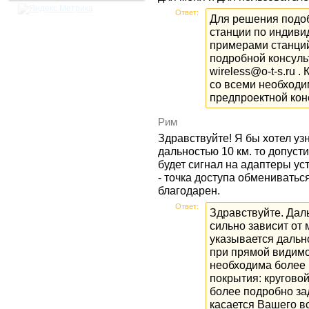
Ответ:
Для решения подо
станции по индиви
примерами станци
подробной консуль
wireless@o-t-s.ru 
со всеми необходи
предпроектной кон
Рим
Здравствуйте! Я бы хотел узн
дальностью 10 км. то допуст
будет сигнал на адаптеры ус
- точка доступа обменивать
благодарен.
Ответ:
Здравствуйте. Даль
сильно зависит от
указывается дально
при прямой видимо
необходима более 
покрытия: круговой
более подробно зад
касается Вашего в