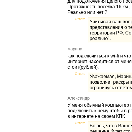
для подключения целого посе
Протяжность поселка 16 км.,
Реально или нет ?
Ответ:
Учитывая ваш вопро
представления о т
территории РФ. Сов
реально".
марина
как подключиться к wi-fi и ч
интернет находиться от меня
стоит(рублей).
Ответ:
Уважаемая, Марина
позволяет раскрыть
ограничусь ответом
Александр
У меня обычный компьютер п
подключить к нему чтобы в р
в интернете на своем КПК
Ответ:
Боюсь, что в Вашем
решение будет стои