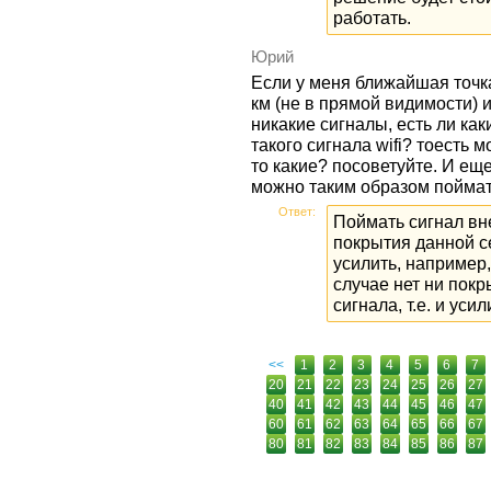
работать.
Юрий
Если у меня ближайшая точка 
км (не в прямой видимости) 
никакие сигналы, есть ли ка
такого сигнала wifi? тоесть
то какие? посоветуйте. И еще
можно таким образом пойма
Ответ:
Поймать сигнал вн
покрытия данной с
усилить, например
случае нет ни покр
сигнала, т.е. и уси
<<
1
2
3
4
5
6
7
20
21
22
23
24
25
26
27
40
41
42
43
44
45
46
47
60
61
62
63
64
65
66
67
80
81
82
83
84
85
86
87