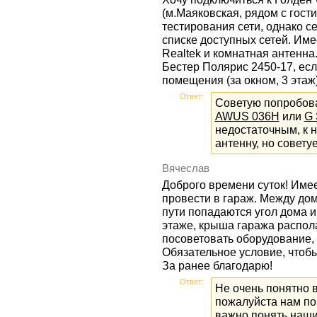
(м.Маяковская, рядом с гост
тестирования сети, однако се
списке доступных сетей. Име
Realtek и комнатная антенна
Бестер Полярис 2450-17, ес
помещения (за окном, 3 этаж
Ответ:
Советую попробов
AWUS 036H
или
G 
недостаточным, к 
антенну, но совет
Вячеслав
Доброго времени суток! Имее
провести в гараж. Между до
пути попадаются угол дома и
этаже, крыша гаража распола
посоветовать оборудование, 
Обязательное условие, чтоб
За ранее благодарю!
Ответ:
Не очень понятно 
пожалуйста нам по
важно понять наши