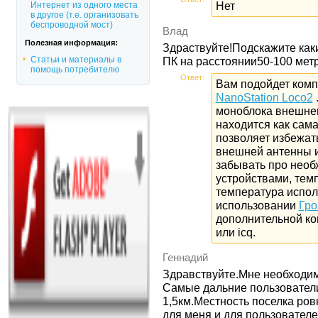
Нет
Интернет из одного места
в другое (т.е. организовать
беспроводной мост)
Влад
Полезная информация:
Здраствуйте!Подскажите ка
Статьи и материалы в
ПК на расстоянии50-100 метр
помощь потребителю
Ответ:
Вам подойдет компл
NanoStation Loco2
моноблока внешнего
находится как сама
позволяет избежат
внешней антенны и
забывать про необ
устройствами, те
температура исполь
использовании
Гро
дополнительной ко
или icq.
Геннадий
Здравствуйте.Мне необходим
Самые дальние пользовател
1,5км.Местность поселка ров
для меня и для пользователе