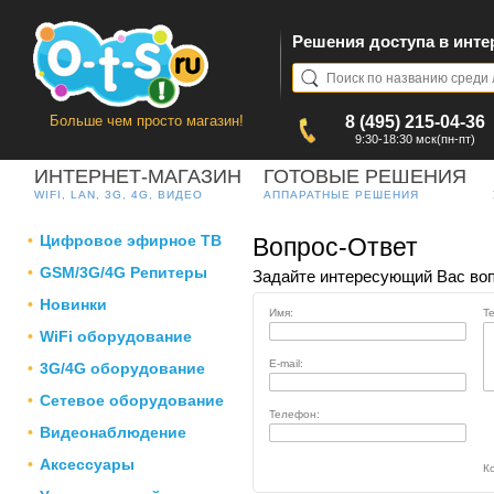
Решения доступа в инте
Больше чем просто магазин!
8 (495) 215-04-36
9:30-18:30 мск(пн-пт)
ИНТЕРНЕТ-МАГАЗИН
ГОТОВЫЕ РЕШЕНИЯ
WIFI, LAN, 3G, 4G, ВИДЕО
АППАРАТНЫЕ РЕШЕНИЯ
Цифровое эфирное ТВ
Вопрос-Ответ
GSM/3G/4G Репитеры
Задайте интересующий Вас воп
Новинки
Имя:
Т
WiFi оборудование
E-mail:
3G/4G оборудование
Сетевое оборудование
Телефон:
Видеонаблюдение
Аксессуары
Ко