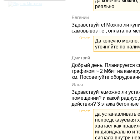
да конечно можно, 
реально
Евгений
Здравствуйте! Можно ли купи
самовывоз т.е., оплата на ме
Ответ:
Да конечно можно, 
уточняйте по нали
Дмитрий
Добрый день. Планируется се
трафиком ~ 2 Мбит на камеру
км. Посоветуйте оборудовани
Илья
Здравствуйте,можно ли устан
помещении? и какой радиус де
действия? 3 этажа бетонные
Ответ:
да устанавливать е
непредсказуемая х
хватает как прави
индивидуально и т
сигнала внутри нев