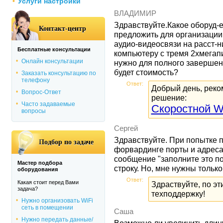
Услуги настройки
ВЛАДИМИР
Здравствуйте.Какое оборуд-е
Контакт-центр
предложить для организации
аудио-видеосвязи на расст-ни
Бесплатные консультации
компьютеру с тремя 2хмега
Онлайн консультации
нужно для полного завершен
будет стоимость?
Заказать консультацию по
телефону
Ответ:
Добрый день, рек
Вопрос-Ответ
решение:
Часто задаваемые
Скоростной Wi
вопросы
Сергей
Здравствуйте. При попытке п
Подбор по задаче
форвардинге порты и адреса,
сообщение "заполните это п
Мастер подбора
строку. Но, мне нужны только
оборудования
Ответ:
Какая стоит перед Вами
Здраствуйте, по э
задача?
техподдержку!
Нужно организовать WiFi
сеть в помещении
Caша
Нужно передать данные/