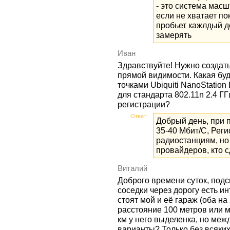
- это система мас
если не хватает по
пробьет кажлдый де
замерять
Иван
Здравствуйте! Нужно создать
прямой видимости. Какая буд
точками Ubiquiti NanoStation
для стандарта 802.11n 2.4 Г
регистрации?
Ответ:
Добрый день, при 
35-40 Мбит/С, Реги
радиостанциям, но 
провайдеров, кто 
Виталий
Доброго времени суток, подс
соседки через дорогу есть и
стоят мой и её гараж (оба н
расстояние 100 метров или м
км у него выделенка, но меж
варианты? Только без всяких