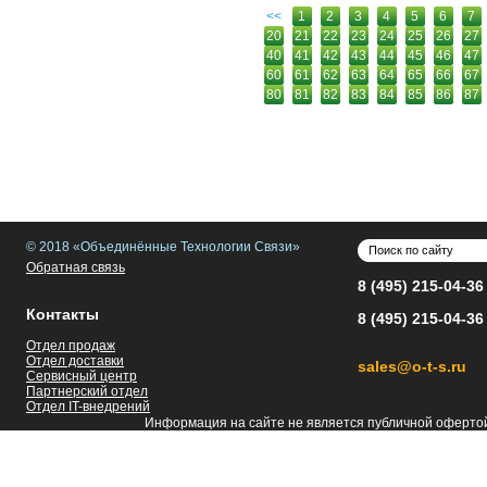
<<
1
2
3
4
5
6
7
20
21
22
23
24
25
26
27
40
41
42
43
44
45
46
47
60
61
62
63
64
65
66
67
80
81
82
83
84
85
86
87
© 2018 «Объединённые Технологии Связи»
Обратная связь
8 (495) 215-04-36
Контакты
8 (495) 215-04-36
Отдел продаж
Отдел доставки
sales@o-t-s.ru
Сервисный центр
Партнерский отдел
Отдел IT-внедрений
Информация на сайте не является публичной оферто