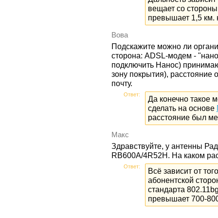
вещает со стороны
превышает 1,5 км. 
Вова
Подскажите можно ли организ
сторона: ADSL-модем - "нано
подключить Нанос) принимаю
зону покрытия), расстояние о
почту.
Ответ:
Да конечно такое 
сделать на основе
расстояние был м
Макс
Здравствуйте, у антенны Ра
RB600A/4R52H. На каком рас
Ответ:
Всё зависит от тог
абонентской сторон
стандарта 802.11bg
превышает 700-800