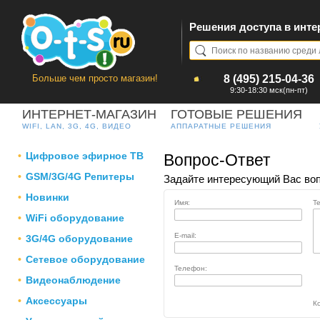
Решения доступа в инте
Больше чем просто магазин!
8 (495) 215-04-36
9:30-18:30 мск(пн-пт)
ИНТЕРНЕТ-МАГАЗИН
ГОТОВЫЕ РЕШЕНИЯ
WIFI, LAN, 3G, 4G, ВИДЕО
АППАРАТНЫЕ РЕШЕНИЯ
Цифровое эфирное ТВ
Вопрос-Ответ
GSM/3G/4G Репитеры
Задайте интересующий Вас воп
Новинки
Имя:
Т
WiFi оборудование
E-mail:
3G/4G оборудование
Сетевое оборудование
Телефон:
Видеонаблюдение
Аксессуары
Ко