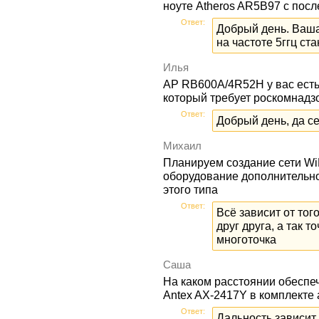
ноуте Atheros AR5B97 с пос
Ответ:
Добрый день. Ваша
на частоте 5ггц ста
Илья
AP RB600A/4R52H у вас есть
который требует роскомнадз
Ответ:
Добрый день, да се
Михаил
Планируем создание сети WiF
оборудование дополнительно 
этого типа
Ответ:
Всё зависит от тог
друг друга, а так т
многоточка
Caша
На каком расстоянии обеспе
Antex AX-2417Y в комплект
Ответ:
Дальность зависит