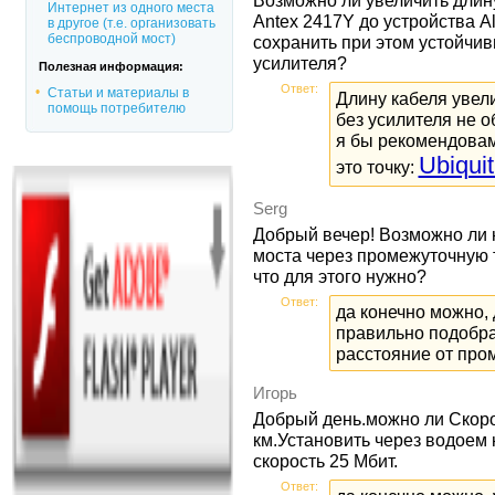
Возможно ли увеличить длин
Интернет из одного места
Antex 2417Y до устройства Al
в другое (т.е. организовать
беспроводной мост)
сохранить при этом устойчив
усилителя?
Полезная информация:
Ответ:
Статьи и материалы в
Длину кабеля увели
помощь потребителю
без усилителя не о
я бы рекомендовам
Ubiqui
это точку:
Serg
Добрый вечер! Возможно ли 
моста через промежуточную т
что для этого нужно?
Ответ:
да конечно можно, 
правильно подобра
расстояние от пром
Игорь
Добрый день.можно ли Скоро
км.Установить через водоем 
скорость 25 Мбит.
Ответ: