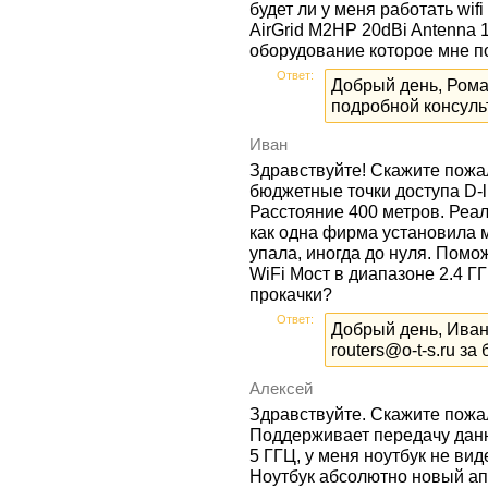
будет ли у меня работать wifi
AirGrid M2HP 20dBi Antenna 
оборудование которое мне п
Ответ:
Добрый день, Рома
подробной консульт
Иван
Здравствуйте! Скажите пожал
бюджетные точки доступа D-li
Расстояние 400 метров. Реал
как одна фирма установила м
упала, иногда до нуля. Помо
WiFi Мост в диапазоне 2.4 ГГ
прокачки?
Ответ:
Добрый день, Иван
routers@o-t-s.ru з
Алексей
Здравствуйте. Скажите пожал
Поддерживает передачу данны
5 ГГЦ, у меня ноутбук не вид
Ноутбук абсолютно новый апр