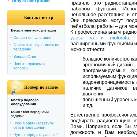
Услуги настройки
правило это радиостанц
набором функций. Испол
небольшое расстояние и от
Контакт-центр
Они прекрасно могут под
пейнтбола; работы – для мо
Бесплатные консультации
К профессиональным радио
yaesu vx и motorola
. 
Онлайн консультации
расширенными функциями и 
Заказать консультацию по
можно отнести:
телефону
Вопрос-Ответ
большое количество ка
Часто задаваемые
эргономичный дизайн
вопросы
программируемые кн
используемым функци
водонепроницаемость и
Подбор по задаче
наличие датчиков в
давления
повышенный уровень к
Мастер подбора
оборудования
и т.д.
Какая стоит перед Вами
Естественно профессиональ
задача?
подбирать радиостанцию н
Нужно организовать WiFi
Вами. Например, если Вы 
сеть в помещении
должность и Вам необход
Нужно передать данные/