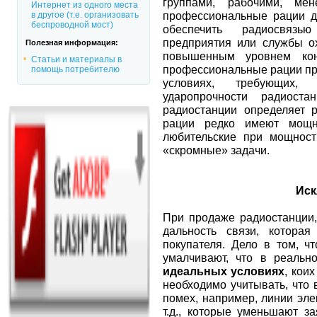
группами, рабочими, ме
Интернет из одного места
профессиональные рации д
в другое (т.е. организовать
беспроводной мост)
обеспечить радиосвязь
предприятия или службы о
Полезная информация:
повышенным уровнем кон
Статьи и материалы в
профессиональные рации пр
помощь потребителю
условиях, требующих, 
ударопрочности радиоста
радиостанции определяет 
рации редко имеют мощн
любительские при мощнос
«скромные» задачи.
Иск
При продаже радиостанции,
дальность связи, котора
покупателя. Дело в том, ч
умалчивают, что в реальн
идеальных условиях
, кои
необходимо учитывать, что 
помех, например, линии эл
т.д., которые уменьшают з