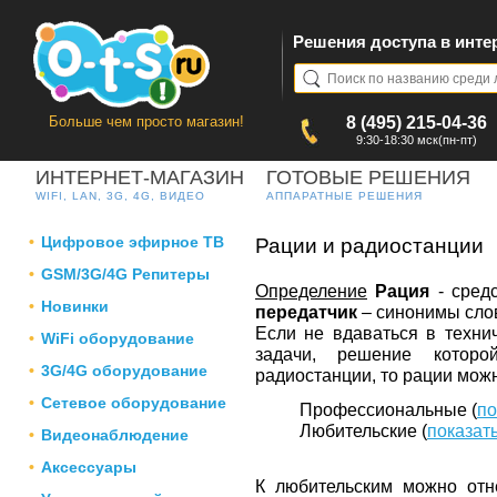
Решения доступа в инте
Больше чем просто магазин!
8 (495) 215-04-36
9:30-18:30 мск(пн-пт)
ИНТЕРНЕТ-МАГАЗИН
ГОТОВЫЕ РЕШЕНИЯ
WIFI, LAN, 3G, 4G, ВИДЕО
АППАРАТНЫЕ РЕШЕНИЯ
Цифровое эфирное ТВ
Рации и радиостанции
GSM/3G/4G Репитеры
Определение
Рация
- сред
Новинки
передатчик
– синонимы сло
Если не вдаваться в техни
WiFi оборудование
задачи, решение которо
3G/4G оборудование
радиостанции, то рации можн
Сетевое оборудование
Профессиональные (
по
Любительские (
показат
Видеонаблюдение
Аксессуары
К любительским можно от