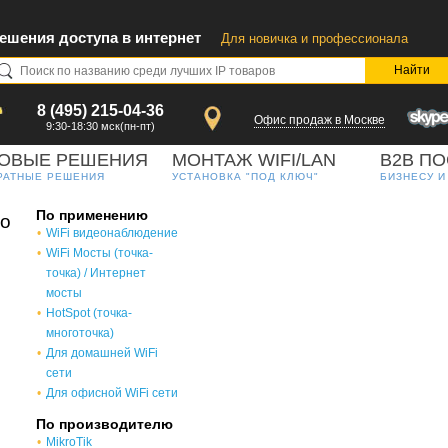
ешения доступа в интернет
Для новичка и профессионала
8 (495) 215-04-36
Офис продаж в Мoскве
9:30-18:30 мск(пн-пт)
ТОВЫЕ РЕШЕНИЯ
МОНТАЖ WIFI/LAN
B2B ПО
РАТНЫЕ РЕШЕНИЯ
УСТАНОВКА "ПОД КЛЮЧ"
БИЗНЕСУ И
По применению
o
WiFi видеонаблюдение
WiFi Мосты (точка-
точка) / Интернет
мосты
HotSpot (точка-
многоточка)
Для домашней WiFi
сети
Для офисной WiFi сети
По производителю
MikroTik