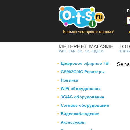
Р
Больше чем просто магазин!
ИНТЕРНЕТ-МАГАЗИН
ГО
WIFI, LAN, 3G, 4G, ВИДЕО
АППА
Цифровое эфирное ТВ
Sena
GSM/3G/4G Репитеры
Новинки
WiFi оборудование
3G/4G оборудование
Сетевое оборудование
Видеонаблюдение
Аксессуары