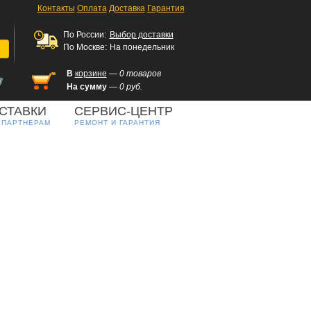
Контакты
Оплата
Доставка
Гарантия
По России:
Выбор доставки
По Москве:
На понедельник
В
корзине
— 0 товаров
На сумму
— 0 руб.
СТАВКИ
СЕРВИС-ЦЕНТР
 ПАРТНЕРАМ
РЕМОНТ И ГАРАНТИЯ