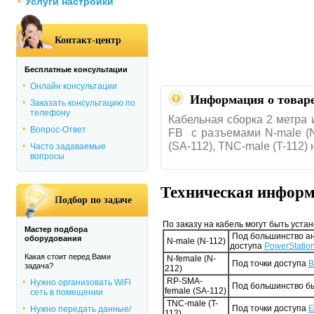
Услуги настройки
Контакт-центр
Бесплатные консультации
Онлайн консультации
Информация о товар
Заказать консультацию по
телефону
Кабельная сборка 2 метра 
Вопрос-Ответ
FB с разъемами N-male (N
(SA-112), TNC-male (T-112)
Часто задаваемые
вопросы
Техническая инфор
Подбор по задаче
По заказу на кабель могут быть уст
Мастер подбора
Под большинство ант
оборудования
N-male (N-112)
доступа
PowerStation
Какая стоит перед Вами
N-female (N-
Под точки доступа
B
задача?
212)
RP-SMA-
Нужно организовать WiFi
Под большинство быт
female (SA-112)
сеть в помещении
TNC-male (T-
Под точки доступа
E
Нужно передать данные/
112)