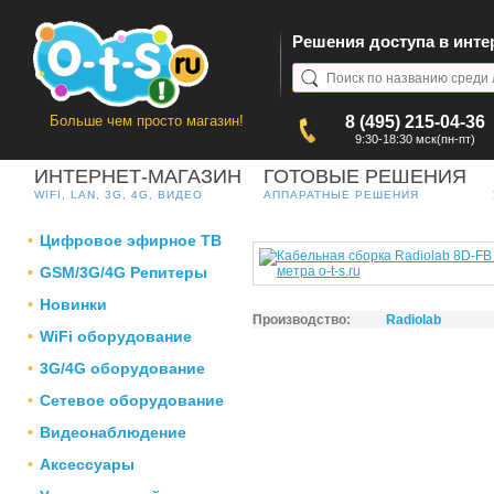
Решения доступа в инте
Больше чем просто магазин!
8 (495) 215-04-36
9:30-18:30 мск(пн-пт)
ИНТЕРНЕТ-МАГАЗИН
ГОТОВЫЕ РЕШЕНИЯ
WIFI, LAN, 3G, 4G, ВИДЕО
АППАРАТНЫЕ РЕШЕНИЯ
Цифровое эфирное ТВ
GSM/3G/4G Репитеры
Новинки
Производство:
Radiolab
WiFi оборудование
3G/4G оборудование
Сетевое оборудование
Видеонаблюдение
Аксессуары